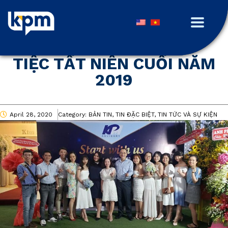
TIỆC TẤT NIÊN CUỐI NĂM
2019
April 28, 2020
Category:
BẢN TIN, TIN ĐẶC BIỆT, TIN TỨC VÀ SỰ KIỆN