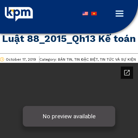
Luật 88_2015_Qh13 Kế toán
October 17, 2019
Category:
BẢN TIN, TIN ĐẶC BIỆT, TIN TỨC VÀ SỰ KIỆN