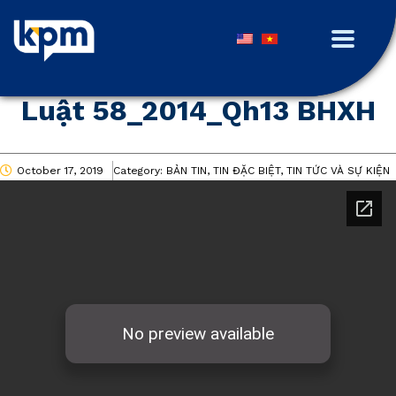
Luật 58_2014_Qh13 BHXH
October 17, 2019
Category:
BẢN TIN, TIN ĐẶC BIỆT, TIN TỨC VÀ SỰ KIỆN