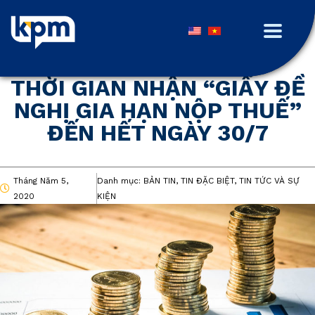
THỜI GIAN NHẬN “GIẤY ĐỀ
NGHỊ GIA HẠN NỘP THUẾ”
ĐẾN HẾT NGÀY 30/7
Tháng Năm 5,
Danh mục:
BẢN TIN, TIN ĐẶC BIỆT, TIN TỨC VÀ SỰ
2020
KIỆN