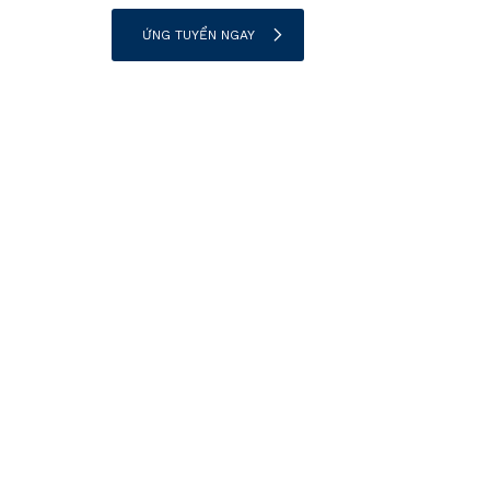
ỨNG TUYỂN NGAY
SUB
Error:
Nhận 