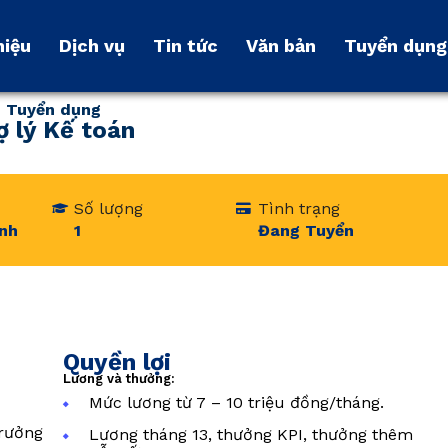
hiệu
hiệu
Dịch vụ
Dịch vụ
Tin tức
Tin tức
Văn bản
Văn bản
Tuyển dụng
Tuyển dụng
Tuyển dụng
ợ lý Kế toán
Số lượng
Tình trạng
inh
1
Đang Tuyển
Quyền lợi
Lương và thưởng:
Mức lương từ 7 – 10 triệu đồng/tháng.
trưởng
Lương tháng 13, thưởng KPI, thưởng thêm