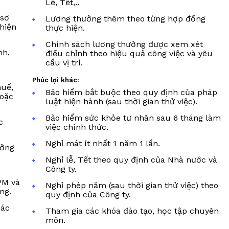
Lễ, Tết,..
 sơ
Lương thưởng thêm theo từng hợp đồng
hiện
thực hiện.
Chính sách lương thưởng được xem xét
nh,
điều chỉnh theo hiệu quả công việc và yêu
p
cầu vị trí.
Phúc lợi khác:
huế,
Bảo hiểm bắt buộc theo quy định của pháp
hoặc
luật hiện hành (sau thời gian thử việc).
Bảo hiểm sức khỏe tư nhân sau 6 tháng làm
c
việc chính thức.
Nghỉ mát ít nhất 1 năm 1 lần.
ưởng
Nghỉ lễ, Tết theo quy định của Nhà nước và
Công ty.
PM và
Nghỉ phép năm (sau thời gian thử việc) theo
ng.
quy định của Công ty.
hác
Tham gia các khóa đào tạo, học tập chuyên
môn.